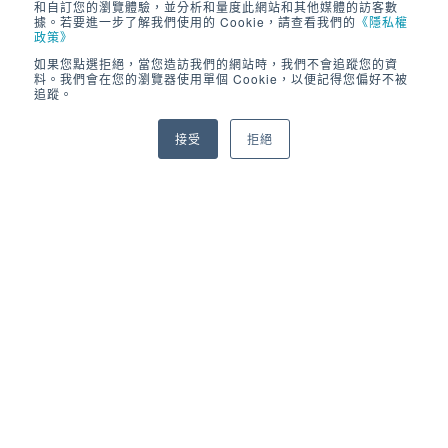
和自訂您的瀏覽體驗，並分析和量度此網站和其他媒體的訪客數
據。若要進一步了解我們使用的 Cookie，請查看我們的
《隱私權
碼並將強化學習策略部署到嵌入式設備上
政策》
參考下方範例，開始你的強化學習之旅吧！
如果您點選拒絕，當您造訪我們的網站時，我們不會追蹤您的資
料。我們會在您的瀏覽器使用單個 Cookie，以便記得您偏好不被
相關產品
追蹤。
強化學習工具箱
接受
拒絕
深度學習工具箱
平行運算工具箱
MATLAB平行運算伺服器
MATLAB-GPU轉碼器
MATLAB-C轉碼器
Simscape物理模型模擬模塊組
相關範例
強化學習範例