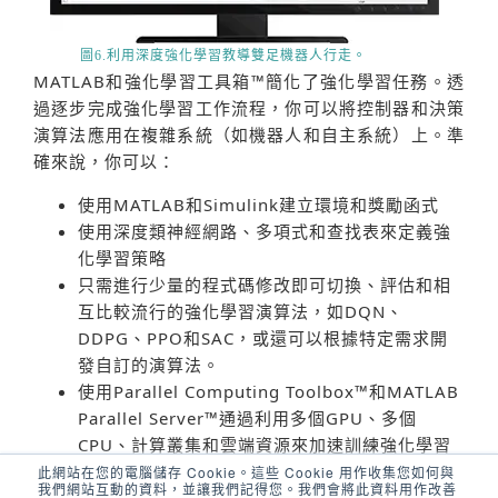
圖6.利用深度強化學習教導雙足機器人行走。
MATLAB和強化學習工具箱™簡化了強化學習任務。透
過逐步完成強化學習工作流程，你可以將控制器和決策
演算法應用在複雜系統（如機器人和自主系統）上。準
確來說，你可以：
使用MATLAB和Simulink建立環境和獎勵函式
使用深度類神經網路、多項式和查找表來定義強
化學習策略
只需進行少量的程式碼修改即可切換、評估和相
互比較流行的強化學習演算法，如DQN、
DDPG、PPO和SAC，或還可以根據特定需求開
發自訂的演算法。
使用Parallel Computing Toolbox™和MATLAB
Parallel Server™通過利用多個GPU、多個
CPU、計算叢集和雲端資源來加速訓練強化學習
策略
此網站在您的電腦儲存 Cookie。這些 Cookie 用作收集您如何與
我們網站互動的資料，並讓我們記得您。我們會將此資料用作改善
使用MATLAB Coder™和GPU Coder™轉出程式