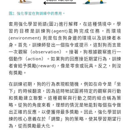
圖2. 強化學習在狗訓練中的應用。
套用強化學習術語(圖2)進行解釋，在這種情境中，學
習的目標是訓練狗(agent)能夠完成任務，而環境
(environment) 則是包含狗身邊的環境以及訓練者本
身。首先，訓練師發出一個指令或提示，這對狗而言是
一次觀察（observation）。接著，狗根據觀察進行一
個動作（action）。如果狗的回應接近期望行為，訓練
者會給予獎勵(reward)，像是零食或玩具。反之，則沒
有獎勵。
在訓練初期，狗的行為表現較隨機，例如在命令是「坐
下」的時候翻滾，因為這時牠試圖將特定的觀察與行動
和獎勵建立聯繫。這種觀察與行動之間的組合稱為策
略。從狗的角度來看，理想的情況是牠能對每個指令做
出正確的反應，以便獲得最多獎勵。因此，強化學習訓
練的核心意義在於「調整」狗的策略，使其學習期望行
為，從而獎勵最大化。