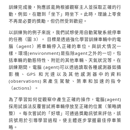
訓練完成後，狗應該能夠根據觀察主人並採取正確的行
動，例如，在聽到「坐下」時坐下。此時，理論上零食
不再是必要的獎勵，但仍然受到歡迎。
以訓練狗的例子來說，我們試想使用自動駕駛系統停車
的任務（圖 3）。 目標是透過強化學習訓練車輛中的電
腦（agent）將車輛停入正確的車位。與訓犬情況一
樣，環境(environment)是指除agent之外的一切，包
括車輛的動態特性、附近的其他車輛、天氣狀況等。在
訓練期間，電腦 (agent)可以透過讀取各種感測器如攝
影機、GPS 和光達以及其他感測器中的資料
(observations)來產生駕駛、煞車和加速的指令
（actions）。
為了學習如何從觀察中產生正確的操作，電腦(agent)
採用試誤法反覆嘗試將車輛停放至正確的位置（策略調
整）。每次嘗試的「好壞」可通過獎勵訊號來評估，該
訊號用於引導學習過程，使主體逐步掌握最佳停車策
略。